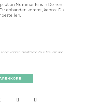
spiration Nummer Eins in Deinem
ie Dir abhanden kommt, kannst Du
chbestellen.
Länder können zusätzliche Zölle, Steuern und
WARENKORB