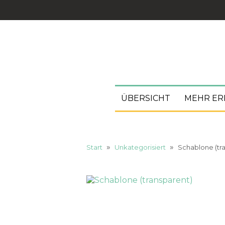
ÜBERSICHT
MEHR ER
»
»
Start
Unkategorisiert
Schablone (tr