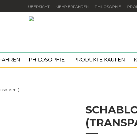
ÜBERSICHT
MEHR ERFAHREN
PHILOSOPHIE
PRO
FAHREN
PHILOSOPHIE
PRODUKTE KAUFEN
K
ansparent)
SCHABL
(TRANSP