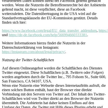
verarbeiteten Daten können direkt bei Facebook geltend gemacht
werden. Wenn die Nutzerin die Betroffenenrechte bei der Anbieterin
geltend macht, ist diese verpflichtet, diese an Facebook
weiterzuleiten. Die Datenübertragung in die USA wird auf die
Standardvertragsklauseln der EU-Kommission gestützt. Details
finden sich hier:
https://www.facebook.com/legal/EU_data_transfer_addendum
,
https
und
https://de-de.facebook.com/help/566994660333381
.
Weitere Informationen hierzu findet die Nutzerin in der
Datenschutzerklärung von Instagram:
https://instagram.com/about/legal/privacy/
.
Nutzung der Twitter-Schaltflächen
Auf diesem Onlineangebot werden die Schaltflächen des Dienstes
Twitter eingesetzt. Diese Schaltflächen (z.B.
Twittern
oder
Folgen
)
werden angeboten durch die Twitter Inc., 795 Folsom St., Suite 600,
San Francisco, CA 94107, USA.
Wenn eine Nutzerin eine Webseite dieses Internetauftritts aufruft, die
einen solchen Button enthält, baut der Browser eine direkte
Verbindung mit den Servern von Twitter auf. Der Inhalt des Twitter-
Schaltflächen wird von Twitter direkt an den Browser der Nutzerin
übermittelt. Die Anbieterin hat daher keinen Einfluss auf den
Umfang der Daten, die Twitter mit Hilfe dieses Plugins erhebt und