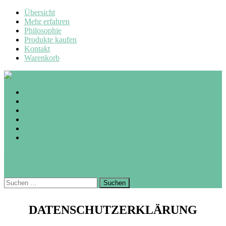
Übersicht
Mehr erfahren
Philosophie
Produkte kaufen
Kontakt
Warenkorb
Übersicht
Mehr erfahren
Philosophie
Produkte kaufen
Kontakt
Warenkorb
0
€
0,00
Suchen
Suchen
nach:
DATEN­SCHUTZ­ERKLÄ­RUNG