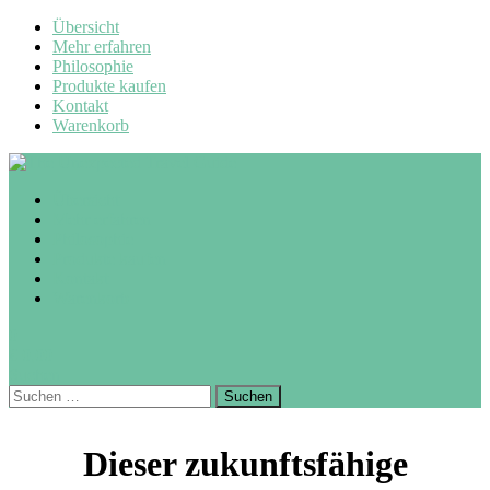
Übersicht
Mehr erfahren
Philosophie
Produkte kaufen
Kontakt
Warenkorb
Übersicht
Mehr erfahren
Philosophie
Produkte kaufen
Kontakt
Warenkorb
0
€
0,00
Suchen
Suchen
nach:
Dieser zukunftsfähige