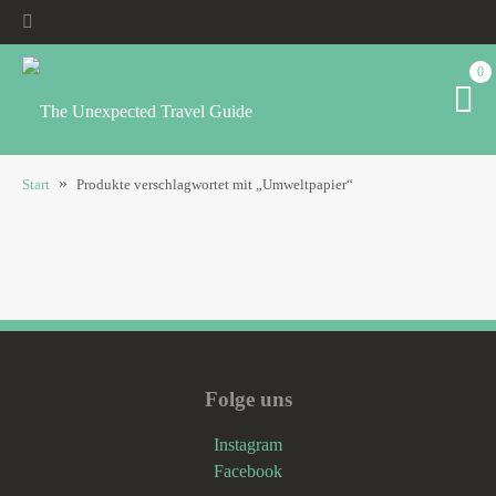
0
»
Start
Produkte verschlagwortet mit „Umweltpapier“
Folge uns
Instagram
Facebook